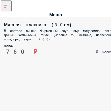
Меню
Мясная классика (30см)
В составе пиццы: Фирменный соус, сыр моцарелла, беко
грибы шампиньоны, филе цыпленка хк, ветчина, пепперони
помидоры, укроп. 760гр
порц.
760 ₽
В корзи